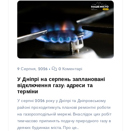
9 Серпня, 2026
0 Коментарі
У Дніпрі на серпень заплановані
відключення газу: адреси та
терміни
У серпні 2026 року у Дніпрі та Дніпровському
районі проходитимуть планові ремонтні роботи
на газорозподільній мережі. Внаслідок цих робіт
тимчасово припинять подачу природного газу в
деяких будинках міста. Про це…