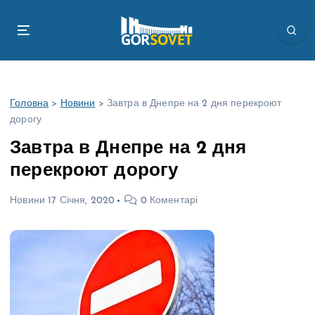
П
е
р
е
й
т
Головна
>
Новини
>
Завтра в Днепре на 2 дня перекроют
и
дорогу
д
о
Завтра в Днепре на 2 дня
в
перекроют дорогу
м
і
Новини
17 Січня, 2020
0 Коментарі
с
т
у