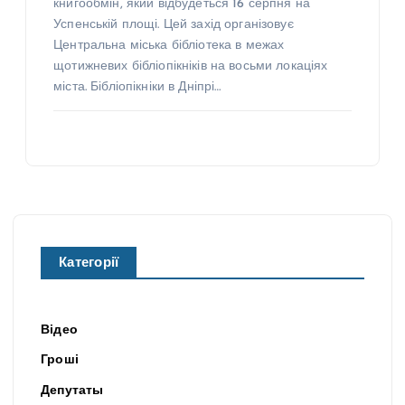
книгообмін, який відбудеться 16 серпня на
Успенській площі. Цей захід організовує
Центральна міська бібліотека в межах
щотижневих бібліопікніків на восьми локаціях
міста. Бібліопікніки в Дніпрі…
Категорії
Відео
Гроші
Депутаты