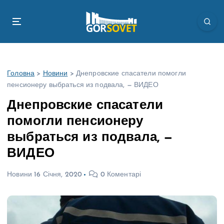
П
е
р
е
й
т
Головна
>
Новини
>
Днепровские спасатели помогли
и
пенсионеру выбраться из подвала, — ВИДЕО
д
о
Днепровские спасатели
в
помогли пенсионеру
м
і
выбраться из подвала, —
с
ВИДЕО
т
у
Новини
16 Січня, 2020
0 Коментарі