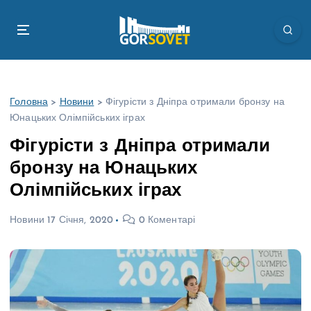
П
е
р
е
й
т
Головна
>
Новини
>
Фігурісти з Дніпра отримали бронзу на
и
Юнацьких Олімпійських іграх
д
о
Фігурісти з Дніпра отримали
в
бронзу на Юнацьких
м
і
Олімпійських іграх
с
т
Новини
17 Січня, 2020
0 Коментарі
у