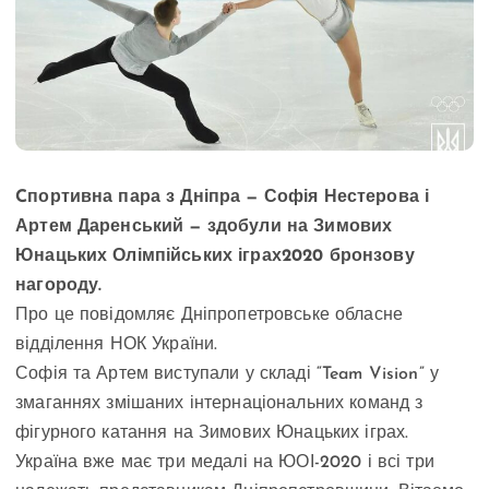
Cпортивна пара з Дніпра — Софія Нестерова і
Артем Даренський — здобули на Зимових
Юнацьких Олімпійських іграх2020 бронзову
нагороду.
Про це повідомляє Дніпропетровське обласне
відділення НОК України.
Софія та Артем виступали у складі “Team Vision” у
змаганнях змішаних інтернаціональних команд з
фігурного катання на Зимових Юнацьких іграх.
Україна вже має три медалі на ЮОІ-2020 і всі три