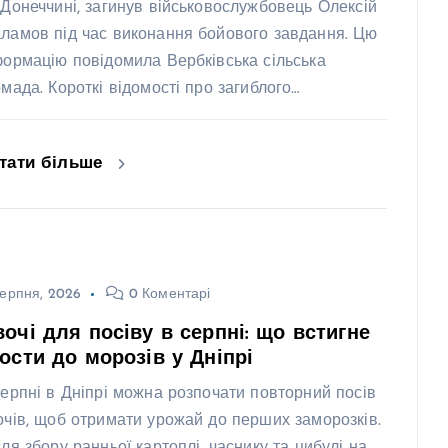
 Донеччині, загинув військовослужбовець Олексій
ламов під час виконання бойового завдання. Цю
формацію повідомила Вербківська сільська
омада. Короткі відомості про загиблого…
тати більше
ерпня, 2026
0 Коментарі
очі для посіву в серпні: що встигне
ости до морозів у Дніпрі
серпні в Дніпрі можна розпочати повторний посів
очів, щоб отримати урожай до перших заморозків.