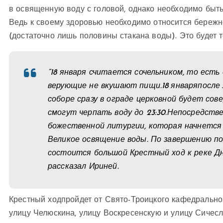
в освященную воду с головой, однако необходимо быть
Ведь к своему здоровью необходимо относится бережно
(достаточно лишь половины стакана воды). Это будет то
“18 января считается сочельником, то ест
верующие не вкушают пищи.18 январяпосле
соборе сразу в ограде церковной будет со
смогут черпать воду до 23:30.Непосредстве
божественной литургии, которая начнется в
Великое освящение воды. По завершению по
состоится большой Крестный ход к реке Дн
рассказал Ириней.
Крестный ходпройдет от Свято-Троицкого кафедральног
улицу Челюскина, улицу Воскресенскую и улицу Сичес