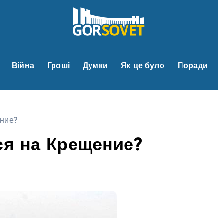
Війна
Гроші
Думки
Як це було
Поради
ение?
ся на Крещение?