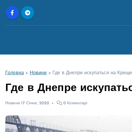
П
е
р
е
й
т
и
д
о
Головна
>
Новини
>
Где в Днепре искупаться на Крещ
в
м
Где в Днепре искупать
і
с
Новини
17 Січня, 2020
0 Коментарі
т
у