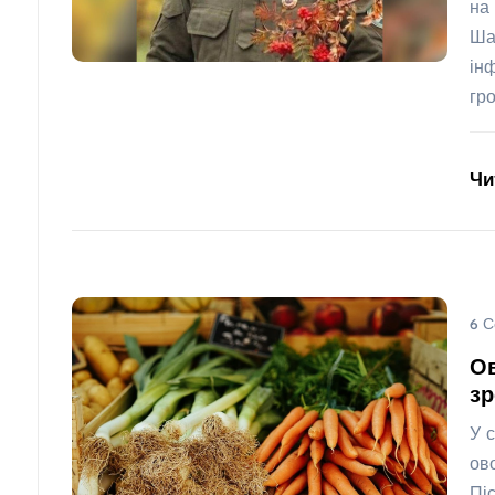
на
Ша
ін
гр
Чи
6 С
Ов
зр
У 
ов