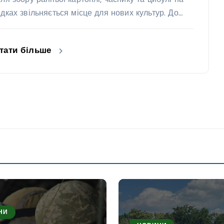
сля збору ранньої картоплі, часнику та цибулі на
ядках звільняється місце для нових культур. До…
тати більше
НИ