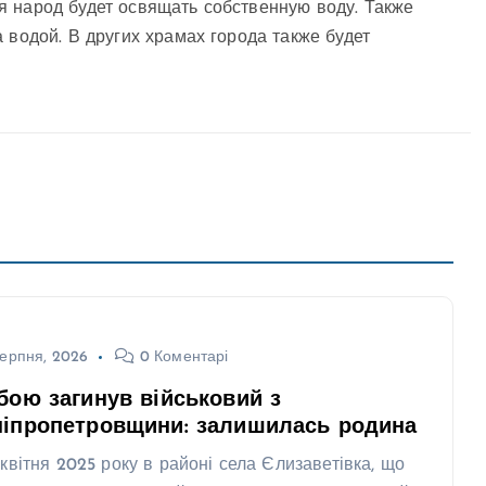
я народ будет освящать собственную воду. Также
 водой. В других храмах города также будет
ерпня, 2026
0 Коментарі
бою загинув військовий з
ніпропетровщини: залишилась родина
 квітня 2025 року в районі села Єлизаветівка, що