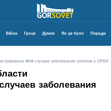
Війна
Гроші
Думки
Як це було
Поради
гистрировано 8918 случаев заболевания гриппом и ОРВИ
бласти
 случаев заболевания