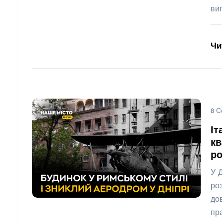
ви
Чи
8 С
Іт
кв
ро
У 
ро
до
пр