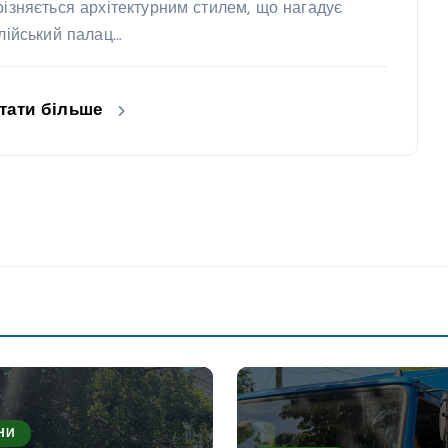
різняється архітектурним стилем, що нагадує
алійський палац…
тати більше
НИ