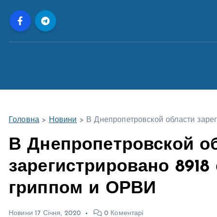
П
е
р
е
й
т
и
д
о
Головна
>
Новини
>
В Днепропетровской области заре
в
м
В Днепропетровской о
і
зарегистрировано 8918
с
т
гриппом и ОРВИ
у
Новини
17 Січня, 2020
0 Коментарі