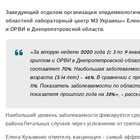
Заведующий отделом организации эпидемиологиче
областной лабораторный центр МЗ Украины» Елена
и ОРВИ в Днепропетровской области.
«За вторую неделю 2020 года (с 3 по 9 янв
гриппом и ОРВИ в Днепропетровской област
составляет 70%. Наибольшая заболеваемо
возраста (5-14 лет) – 46%. В сравнении с 
11%. Показатель заболеваемости по област
показателя прошлого года на 38%»
,
– расск
Наибольший уровень заболеваемости фиксируется сред
района.Летальных случаев через усложнение от грипп
Елена Кузьменко отметила, вакцинация – самый эффек