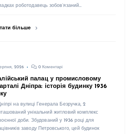
падках роботодавець зобов’язаний…
тати більше
ерпня, 2026
0 Коментарі
алійський палац у промисловому
арталі Дніпра: історія будинку 1936
ку
Дніпрі на вулиці Генерала Безручка, 2
зташований унікальний житловий комплекс
воєнної доби. Збудований у 1936 році для
ацівників заводу Петровського, цей будинок