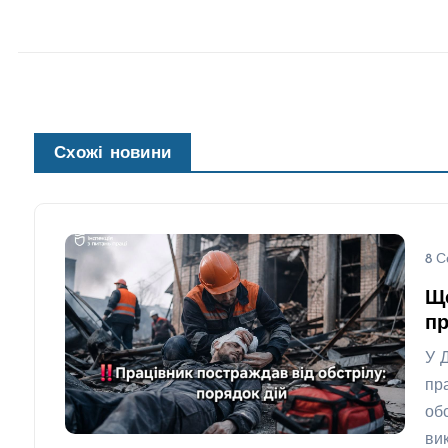
Схожі новини
8 С
Щ
пр
У 
пр
об
ви