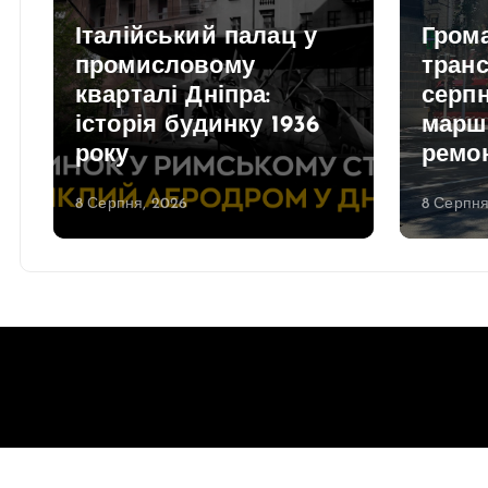
Італійський палац у
Гром
промисловому
транс
кварталі Дніпра:
серпн
історія будинку 1936
марш
року
ремо
8 Серпня, 2026
8 Серпня