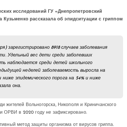
ских исследований ГУ «Днепропетровский
 Кузьменко рассказала об эпидситуации с гриппом
аря) зарегистрировано 8918 случаев заболевания
и. Удельный вес дети среди заболевших
сть наблюдается среди детей школьного
предыдущей неделей заболеваемость выросла на
и ниже эпидемического порога на 54% и ниже
азала она.
и жителей Вольногорска, Никополя и Криничанского
аи ОРВИ в 2020 году не зафиксировано.
тивный метод защиты организма от вирусов гриппа.