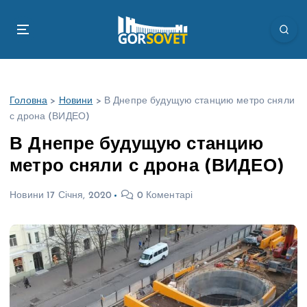
П
е
р
е
й
т
Головна
>
Новини
>
В Днепре будущую станцию метро сняли
и
с дрона (ВИДЕО)
д
о
В Днепре будущую станцию
в
метро сняли с дрона (ВИДЕО)
м
і
Новини
17 Січня, 2020
0 Коментарі
с
т
у