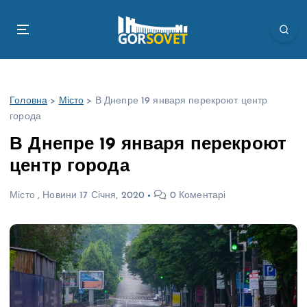
П
е
р
е
й
т
Головна
>
Місто
>
В Днепре 19 января перекроют центр
и
города
д
о
В Днепре 19 января перекроют
в
центр города
м
і
Місто
,
Новини
17 Січня, 2020
0 Коментарі
с
т
у