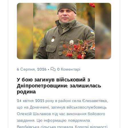
6 Серпня, 2026
0 Коментарі
У бою загинув військовий з
Дніпропетровщини: залишилась
родина
24 квітня 2025 року в районі села Єлизаветівка,
що на Донеччині, загинув військовослужбовець
Олексій Шаламов під час виконання бойового
завдання. Цю інформацію повідомила
Вербківська сільська громада. Короткі відомості