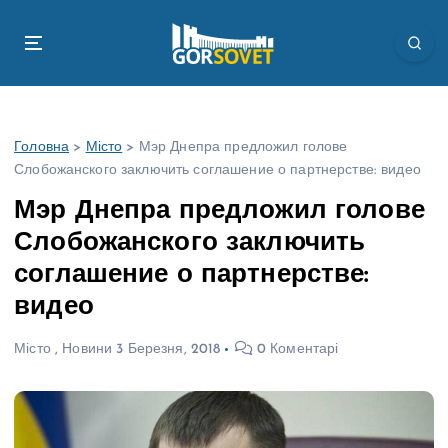
П
е
р
е
й
т
Головна
>
Місто
>
Мэр Днепра предложил голове
и
Слобожанского заключить соглашение о партнерстве: видео
д
о
Мэр Днепра предложил голове
в
Слобожанского заключить
м
і
соглашение о партнерстве:
с
видео
т
у
Місто
,
Новини
3 Березня, 2018
0 Коментарі