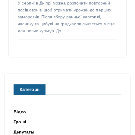
У серпні в Дніпрі можна розпочати повторний
посів овочів, щоб отримати урожай до перших
заморозків. Після збору ранньої картоплі,
часнику та цибулі на грядках звільняється місце
для нових культур. До…
Категорії
Відео
Гроші
Депутаты