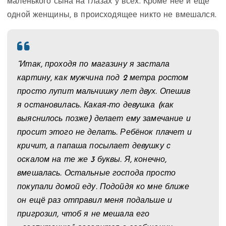
маленького сына на глазах у всех. Кроме нее и еще
одной женщины, в происходящее никто не вмешался.
“Итак, проходя по магазину я застала
картину, как мужчина под 2 метра ростом
просто лупит мальчишку лет двух. Опешив
я остановилась. Какая-то девушка (как
выяснилось позже) делает ему замечание и
просит этого не делать. Ребёнок плачет и
кричит, а папаша посылает девушку с
оскалом на те же 3 буквы. Я, конечно,
вмешалась. Остальные господа просто
покупали домой еду. Подойдя ко мне ближе
он ещё раз отправил меня подальше и
пригрозил, чтоб я не мешала его