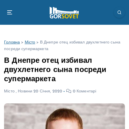
П
е
р
е
й
т
Головна
>
Місто
>
В Днепре отец избивал двухлетнего сына
и
посреди супермаркета
д
о
В Днепре отец избивал
в
двухлетнего сына посреди
м
і
супермаркета
с
т
Місто
,
Новини
20 Січня, 2020
0 Коментарі
у