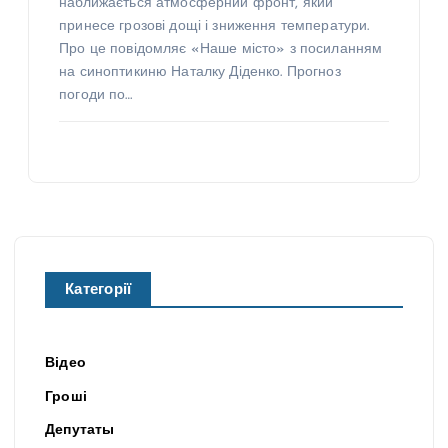
наближається атмосферний фронт, який
принесе грозові дощі і зниження температури.
Про це повідомляє «Наше місто» з посиланням
на синоптикиню Наталку Діденко. Прогноз
погоди по…
Категорії
Відео
Гроші
Депутаты