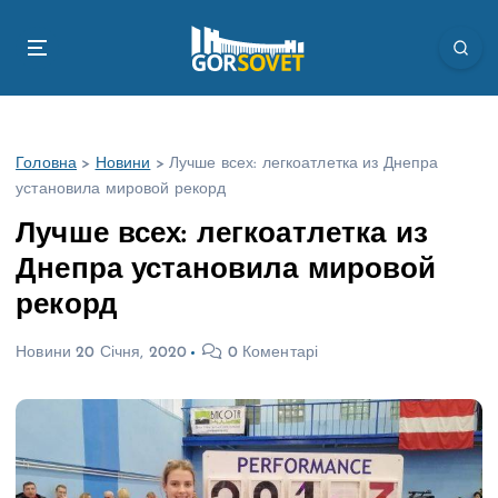
П
е
р
е
й
т
Головна
>
Новини
>
Лучше всех: легкоатлетка из Днепра
и
установила мировой рекорд
д
о
Лучше всех: легкоатлетка из
в
Днепра установила мировой
м
і
рекорд
с
т
Новини
20 Січня, 2020
0 Коментарі
у