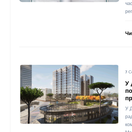
ча
ре
Чи
7 С
У 
по
пр
У 
ра
ко