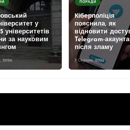
НИ
ПОРАДИ
ровський
Кіберполіція
іверситет у
пояснила, як
5 університетів
відновити досту
ни за науковим
Telegram-акаунта
ингом
після зламу
, 2026
7 Серпня, 2026