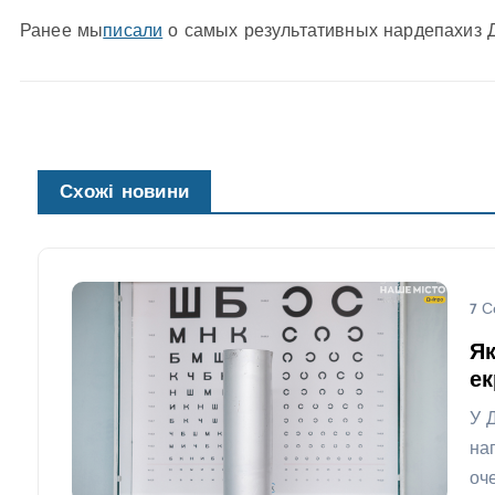
Ранее мы
писали
о самых результативных нардепахиз 
Схожі новини
7 С
Як
ек
У 
на
оч