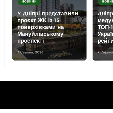
НОВИНИ
НОВИ
У Дніпрі представили
Дніп
проєкт ЖК із 13-
медун
поверхівками на
ТОП-1
Мануйлівському
Украї
проспекті
рейт
7 Серпня, 2026
7 Серпня