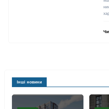
Ма
ни
ха
Чи
Інші новини