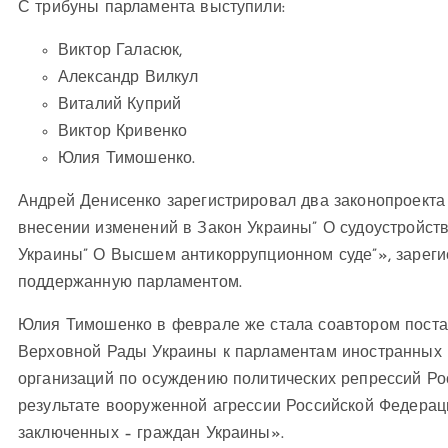
С трибуны парламента выступили:
Виктор Галасюк,
Александр Вилкул
Виталий Куприй
Виктор Кривенко
Юлия Тимошенко.
Андрей Денисенко зарегистрировал два законопроекта
внесении изменений в Закон Украины” О судоустройстве
Украины” О Высшем антикоррупционном суде”», зареги
поддержанную парламентом.
Юлия Тимошенко в феврале же стала соавтором поста
Верховной Рады Украины к парламентам иностранных 
организаций по осуждению политических репрессий Ро
результате вооруженной агрессии Российской Федерац
заключенных – граждан Украины».