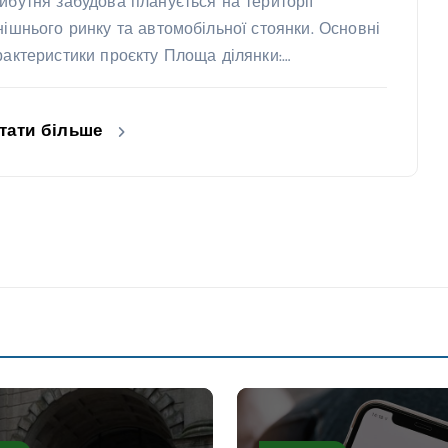
йбутня забудова планується на території
нішнього ринку та автомобільної стоянки. Основні
рактеристики проєкту Площа ділянки:…
тати більше