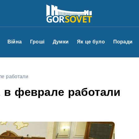
Війна
Гроші
Думки
Як це було
Поради
ле работали
 в феврале работали