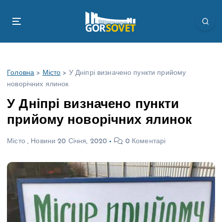
П
е
р
е
й
т
Головна
>
Місто
>
У Дніпрі визначено пункти прийому
и
новорічних ялинок
д
о
У Дніпрі визначено пункти
в
прийому новорічних ялинок
м
і
Місто
,
Новини
20 Січня, 2020
0 Коментарі
с
т
у