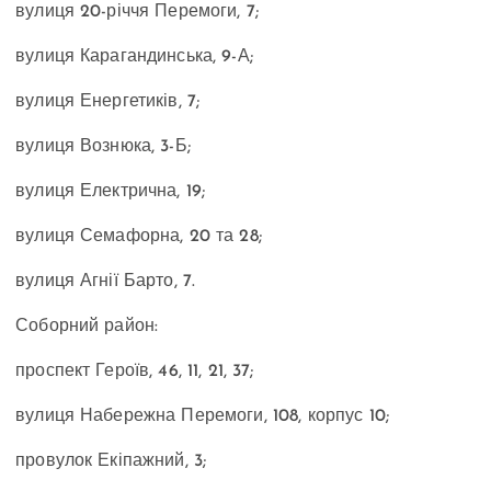
вулиця 20-річчя Перемоги, 7
;
вулиця Карагандинська, 9-А
;
вулиця Енергетиків, 7;
вулиця Вознюка, 3-Б;
вулиця Електрична
, 19;
вулиця Семафорна, 20
та
28;
вулиця Агнії Барто
, 7.
Соборний район:
проспект Героїв, 46, 11
, 21,
37;
вулиця Набережна Перемоги
, 108, корпус
10;
провулок Екіпажний
,
3;