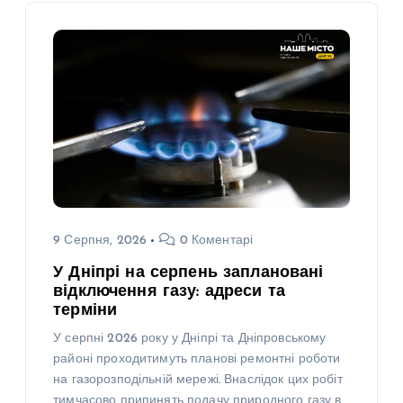
9 Серпня, 2026
0 Коментарі
У Дніпрі на серпень заплановані
відключення газу: адреси та
терміни
У серпні 2026 року у Дніпрі та Дніпровському
районі проходитимуть планові ремонтні роботи
на газорозподільній мережі. Внаслідок цих робіт
тимчасово припинять подачу природного газу в