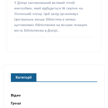
У Дніпрі запланований великий літній
книгообмін, який відбудеться 16 серпня на
Успенській площі. Цей захід організовує
Центральна міська бібліотека в межах
щотижневих бібліопікніків на восьми локаціях
міста. Бібліопікніки в Дніпрі…
Категорії
Відео
Гроші