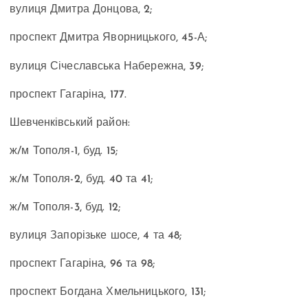
вулиця Дмитра Донцова
, 2;
проспект Дмитра Яворницького, 45-А;
вулиця Січеславська Набережна
, 39;
проспект Гагаріна, 177.
Шевченківський район:
ж/м
Тополя-1, буд. 15
;
ж/м Тополя-2, буд. 40 та 41;
ж/м Тополя-3, буд. 12;
вулиця
Запорізьке шосе, 4
та 48;
проспект Гагаріна, 96 та
98;
проспект Богдана Хмельницького
,
131;