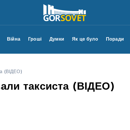
Війна
Гроші
Думки
Як це було
Поради
та (ВІДЕО)
зали таксиста (ВІДЕО)