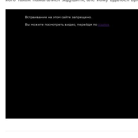
його також намагалися задушити, але йому вдалося вр