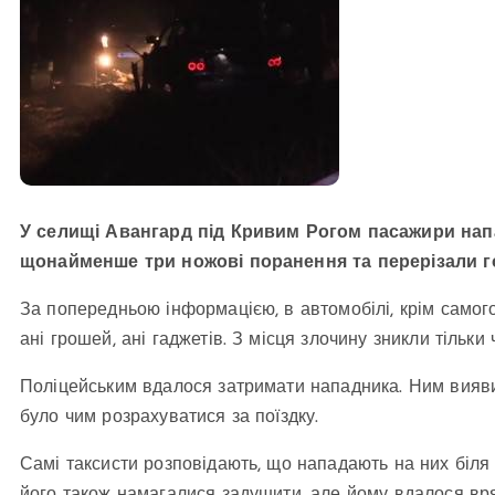
У селищі Авангард під Кривим Рогом пасажири напа
щонайменше три ножові поранення та перерізали г
За попередньою інформацією, в автомобілі, крім самог
ані грошей, ані гаджетів. З місця злочину зникли тільки
Поліцейським вдалося затримати нападника. Ним виявив
було чим розрахуватися за поїздку.
Самі таксисти розповідають, що нападають на них біля