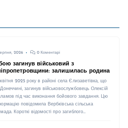
ерпня, 2026
0 Коментарі
бою загинув військовий з
ніпропетровщини: залишилась родина
 квітня 2025 року в районі села Єлизаветівка, що
 Донеччині, загинув військовослужбовець Олексій
ламов під час виконання бойового завдання. Цю
формацію повідомила Вербківська сільська
омада. Короткі відомості про загиблого…