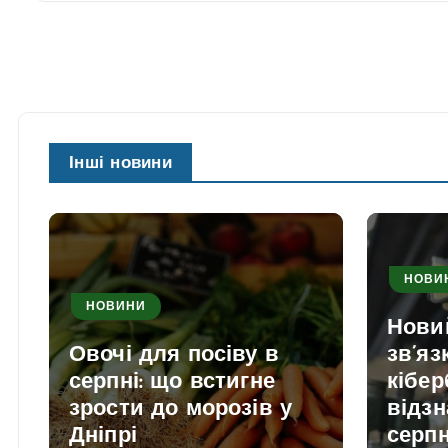
Інші новини
НОВИ
НОВИНИ
Нови
Овочі для посіву в
зв’яз
серпні: що встигне
кібер
зрости до морозів у
відзн
Дніпрі
серп