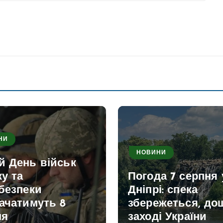
НИ
НОВИНИ
й День військ
ку та
Погода 7 серпня 
безпеки
Дніпрі: спека
ачатимуть 8
збережеться, дощ
ня
заході України