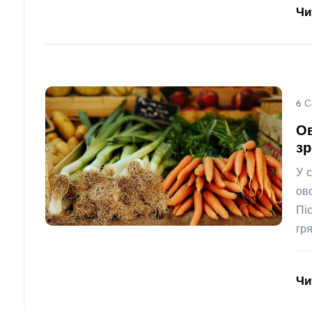
Чи
6 С
Ов
зр
У 
ов
Пі
гр
Чи