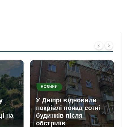
НОВИНИ
у
У Дніпрі відновили
покрівлі понад сотні
і на
будинків після
обстрілів