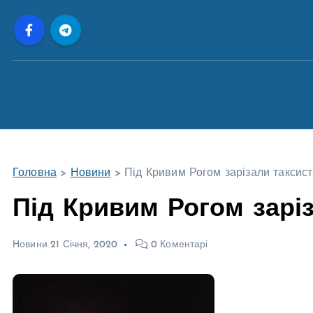
П
е
р
е
й
т
и
д
о
Головна
>
Новини
>
Під Кривим Рогом зарізали таксис
в
м
Під Кривим Рогом зарі
і
с
Новини
21 Січня, 2020
0 Коментарі
т
у