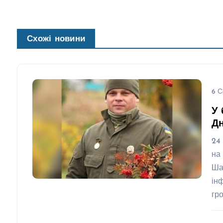
Схожі новини
6 С
У 
Д
24
на
Ша
ін
гр