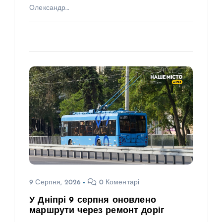
Олександр…
9 Серпня, 2026
0 Коментарі
Н
У Дніпрі 9 серпня оновлено
О
В
маршрути через ремонт доріг
И
Н
И