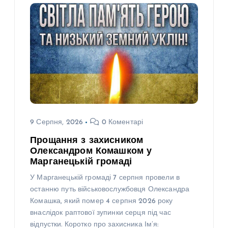
9 Серпня, 2026
0 Коментарі
Прощання з захисником
Олександром Комашком у
Марганецькій громаді
У Марганецькій громаді 7 серпня провели в
останню путь військовослужбовця Олександра
Комашка, який помер 4 серпня 2026 року
внаслідок раптової зупинки серця під час
відпустки. Коротко про захисника Ім’я: