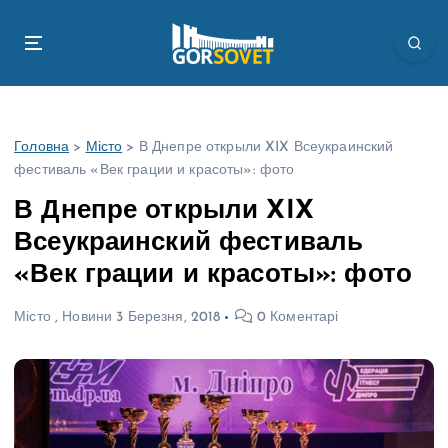
П
е
р
е
й
т
Головна
>
Місто
>
В Днепре открыли XIX Всеукраинский
и
фестиваль «Век грации и красоты»: фото
д
о
В Днепре открыли XIX
в
Всеукраинский фестиваль
м
і
«Век грации и красоты»: фото
с
т
Місто
,
Новини
3 Березня, 2018
0 Коментарі
у