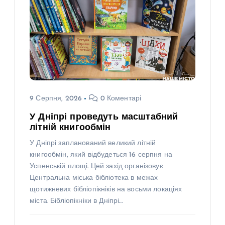
9 Серпня, 2026
0 Коментарі
У Дніпрі проведуть масштабний
літній книгообмін
У Дніпрі запланований великий літній
книгообмін, який відбудеться 16 серпня на
Успенській площі. Цей захід організовує
Центральна міська бібліотека в межах
щотижневих бібліопікніків на восьми локаціях
міста. Бібліопікніки в Дніпрі…