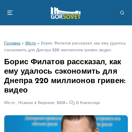
П
е
р
е
й
т
Головна
>
Місто
>
Борис Филатов рассказал, как ему удалось
и
сэкономить для Днепра 220 миллионов гривен: видео
д
о
Борис Филатов рассказал, как
в
ему удалось сэкономить для
м
і
Днепра 220 миллионов гривен:
с
видео
т
у
Місто
,
Новини
4 Березня, 2018
0 Коментарі