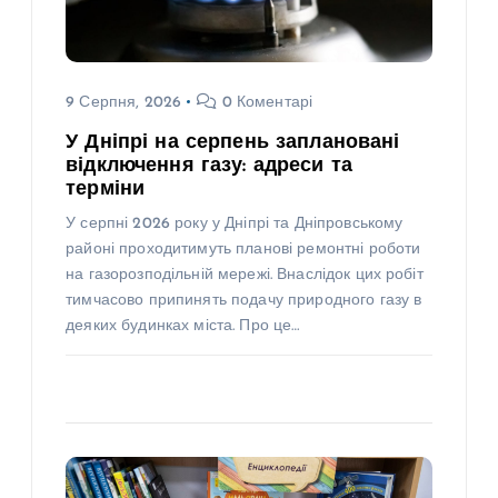
9 Серпня, 2026
0 Коментарі
У Дніпрі на серпень заплановані
відключення газу: адреси та
терміни
У серпні 2026 року у Дніпрі та Дніпровському
районі проходитимуть планові ремонтні роботи
на газорозподільній мережі. Внаслідок цих робіт
тимчасово припинять подачу природного газу в
деяких будинках міста. Про це…