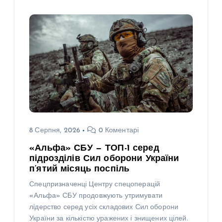
8 Серпня, 2026
0 Коментарі
«Альфа» СБУ — ТОП-1 серед
підрозділів Сил оборони України
п’ятий місяць поспіль
Спецпризначенці Центру спецоперацій
«Альфа» СБУ продовжують утримувати
лідерство серед усіх складових Сил оборони
України за кількістю уражених і знищених цілей.