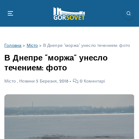
П
е
р
е
й
т
Головна
>
Місто
>
В Днепре “моржа” унесло течением: фото
и
д
В Днепре “моржа” унесло
о
течением: фото
в
м
Місто
,
Новини
5 Березня, 2018
0 Коментарі
і
с
т
у