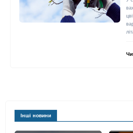
У 
ва
цв
ва
лі
Чи
Інші новини