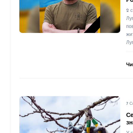
Ро
2 
Лу
по
жи
Лу
Чи
7 С
Се
з