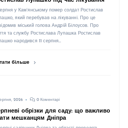
стислав Лупашко під час лікування
серпня у Кам’янському помер солдат Ростислав
пашко, який перебував на лікуванні. Про це
відомив міський голова Андрій Білоусов. Про
ття та службу Ростислава Лупашка Ростислав
пашко народився 11 серпня…
тати більше
ерпня, 2026
0 Коментарі
рпневі обрізки для саду: що важливо
нати мешканцям Дніпра