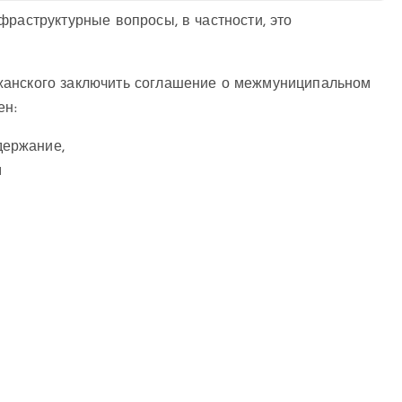
фраструктурные вопросы, в частности, это
жанского заключить соглашение о межмуниципальном
ен:
держание,
м