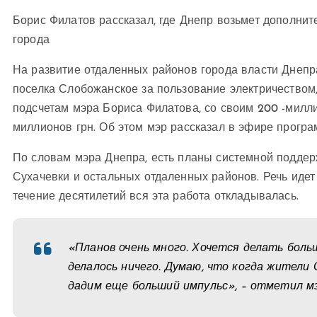
Борис Филатов рассказал, где Днепр возьмет дополни
города
На развитие отдаленных районов города власти Днепра
поселка Слобожанское за пользование электричеством,
подсчетам мэра Бориса Филатова, со своим 200 -милл
миллионов грн. Об этом мэр рассказал в эфире програ
По словам мэра Днепра, есть планы системной поддерж
Сухачевки и остальных отдаленных районов. Речь идет
течение десятилетий вся эта работа откладывалась.
«Планов очень много. Хочется делать больш
делалось ничего. Думаю, что когда жители
дадим еще больший импульс», – отметил мэ