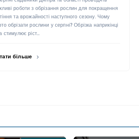
серпні садівники Дніпра та області проводять
жливі роботи з обрізання рослин для покращення
ітіння та врожайності наступного сезону. Чому
рто обрізати рослини у серпні? Обрізка наприкінці
та стимулює ріст…
тати більше