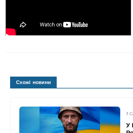
Схожі новини
7 С
У 