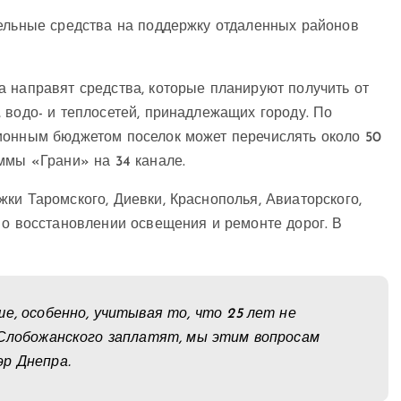
тельные средства на поддержку отдаленных районов
 направят средства, которые планируют получить от
 водо- и теплосетей, принадлежащих городу. По
ионным бюджетом поселок может перечислять около 50
ммы «Грани» на 34 канале.
ки Таромского, Диевки, Краснополья, Авиаторского,
 о восстановлении освещения и ремонте дорог. В
е, особенно, учитывая то, что 25 лет не
 Слобожанского заплатят, мы этим вопросам
р Днепра.