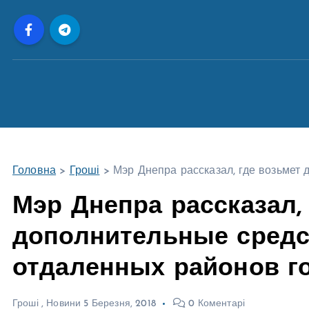
П
е
р
е
й
т
и
д
о
Головна
>
Гроші
>
Мэр Днепра рассказал, где возьмет
в
м
Мэр Днепра рассказал,
і
дополнительные средс
с
т
отдаленных районов г
у
Гроші
,
Новини
5 Березня, 2018
0 Коментарі