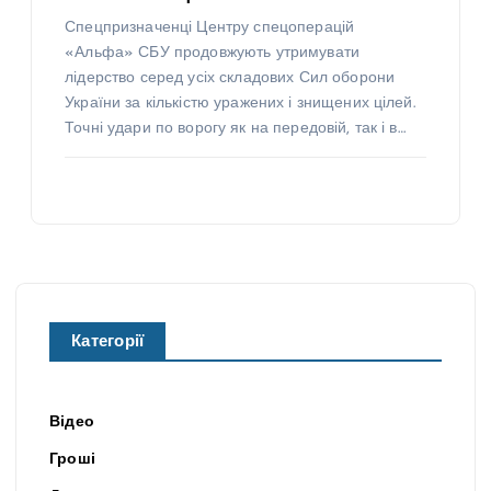
Спецпризначенці Центру спецоперацій
«Альфа» СБУ продовжують утримувати
лідерство серед усіх складових Сил оборони
України за кількістю уражених і знищених цілей.
Точні удари по ворогу як на передовій, так і в…
Категорії
Відео
Гроші