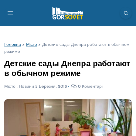
П
е
р
е
й
т
Головна
>
Місто
>
Детские сады Днепра работают в обычном
и
режиме
д
о
Детские сады Днепра работают
в
в обычном режиме
м
і
Місто
,
Новини
5 Березня, 2018
0 Коментарі
с
т
у