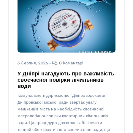
8 Серпня, 2026
0 Коментарі
У Дніпрі нагадують про важливість
своєчасної повірки лічильників
води
Комунальне підприємство “Дніпроводоканал”
Дніпровської міської ради звертає увагу
мешканців міста на необхідність своєчасної
метрологічної повірки квартирних лічильників
води. Ця процедура дозволяє забезпечити
точний облік фактичного споживання води, що