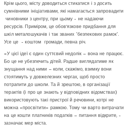
Крім цього, місту доводиться стикатися і з досить
сумнівними ініціативами, які намагається запровадити
чиновники з центру, при цьому – не надаючи
ресурсів. Приміром, це обовʼязкове придбання для
шкіл металошукачів і так званих “безпекових рамок”.
Усе це – коштом громади, певна річ.
«У цієї ідеї є один суттєвий недолік — вона не працює.
Бо це не убезпечить дітей. Радше виглядатиме як
знущання над ними — коли, скажімо, взимку вони
стоятимуть у довжелезних чергах, щоб просто
потрапити до школи. Та й зрештою, в організації
терактів (і про це знають у відповідних відомствах)
використовують такі пристрої й речовини, котрі не
можна «просвітити» рамкою. Тому чи варто витрачати
на це кошти платників податків — питання відкрите, –
зазначає мер міста.