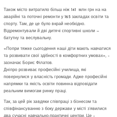
Також місто витратило більш ніж 141 млн грн на на
аварійні та поточні ремонти у 165 закладах освіти та
спорту. Там, де це було вкрай необхідно.
Відремонтували й дві дитячі спортивні школи —
батутну та веслувальну.
«Попри тяжке сьогодення наші діти мають навчатися
та розвивати свої здібності в комфортних умовах», –
зазначає Борис Філатов.
Дніпро розвиває професійні училища, які
повернулися у власність громади. Адже професійні
напрямки та якість освіти повинна відповідати
реальним вимогам ринку праці.
Так, за цей рік завдяки співпраці з бізнесом та
співфінансуванню з боку держави у місті з’явилися
два сучасні навчально-практичні центри. Це –