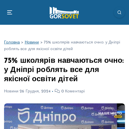
П
е
р
е
й
т
Головна
>
Новини
>
75% школярів навчаються очно: у Дніпрі
и
роблять все для якісної освіти дітей
д
о
75% школярів навчаються очно:
в
у Дніпрі роблять все для
м
і
якісної освіти дітей
с
т
Новини
26 Грудня, 2024
0 Коментарі
у