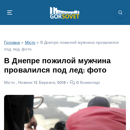
П
е
р
е
й
т
Головна
>
Місто
>
В Днепре пожилой мужчина провалился
и
под лед: фото
д
о
В Днепре пожилой мужчина
в
провалился под лед: фото
м
і
Місто
,
Новини
12 Березня, 2018
0 Коментарі
с
т
у