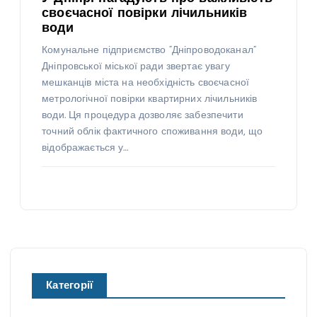
своєчасної повірки лічильників
води
Комунальне підприємство “Дніпроводоканал”
Дніпровської міської ради звертає увагу
мешканців міста на необхідність своєчасної
метрологічної повірки квартирних лічильників
води. Ця процедура дозволяє забезпечити
точний облік фактичного споживання води, що
відображається у…
Категорії