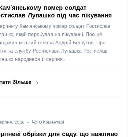
Кам’янському помер солдат
стислав Лупашко під час лікування
серпня у Кам’янському помер солдат Ростислав
пашко, який перебував на лікуванні. Про це
відомив міський голова Андрій Білоусов. Про
ття та службу Ростислава Лупашка Ростислав
пашко народився 11 серпня…
тати більше
ерпня, 2026
0 Коментарі
рпневі обрізки для саду: що важливо