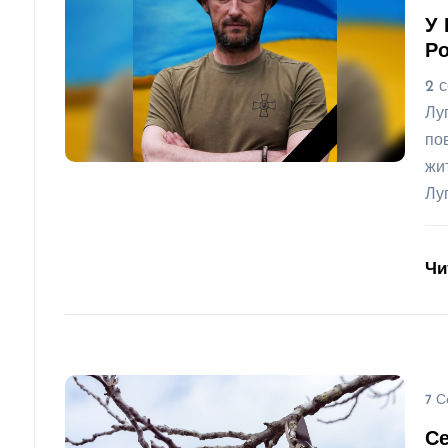
У 
Ро
2 
Лу
по
жи
Лу
Чи
7 С
Се