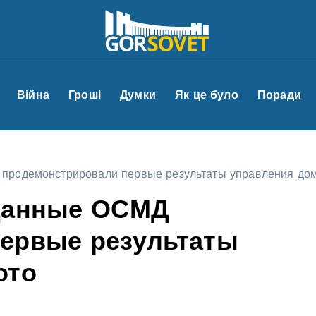
Війна
Гроші
Думки
Як це було
Поради
продемонстрировали первые результаты управления до
зданные ОСМД
ервые результаты
ото