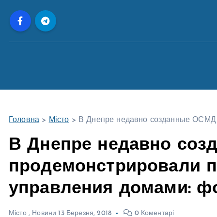
П
е
р
е
й
т
и
д
о
Головна
>
Місто
>
В Днепре недавно созданные ОСМД 
в
м
В Днепре недавно со
і
продемонстрировали п
с
т
управления домами: ф
у
Місто
,
Новини
13 Березня, 2018
0 Коментарі