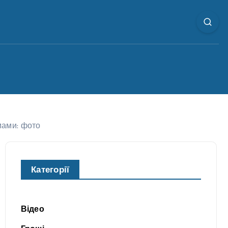
мами: фото
Категорії
Відео