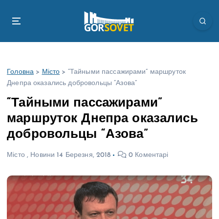
П
е
р
е
й
т
Головна
>
Місто
>
“Тайными пассажирами” маршруток
и
Днепра оказались добровольцы “Азова”
д
о
“Тайными пассажирами”
в
маршруток Днепра оказались
м
і
добровольцы “Азова”
с
т
Місто
,
Новини
14 Березня, 2018
0 Коментарі
у