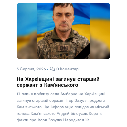
5 Серпня, 2026
0 Коментарі
На Харківщині загинув старший
сержант з Кам’янського
13 липня поблизу села Амбарне на Харківщині
загинув старший сержант Ігор Зозуля, родом з
Кам’янського. Цю інформацію повідомив міський
голова Кам’янського Андрій Білоусов. Короткі
факти про Ігоря Зозулю Народився 12…