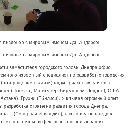
ся визионер с мировым именем Дэн Андерсон
ся визионер с мировым именем Дэн Андерсон
сти заместителя городского головы Днепра офис
семирно известный специалист по разработке городских
 (возвращение к жизни) индустриальных районов.
ании (Ньюкасл, Манчестер, Бирмингем, Лондон), США
 Астана), Грузии (Тбилиси). Учитывая огромный опыт
в разработке стратегии развития города Днепра.
фаст (Северная Ирландия), в котором он внедрял
о сектора путем эффективного использования