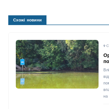
Схожі новини
9 С
Ор
по
Вл
ві
по
вп
на