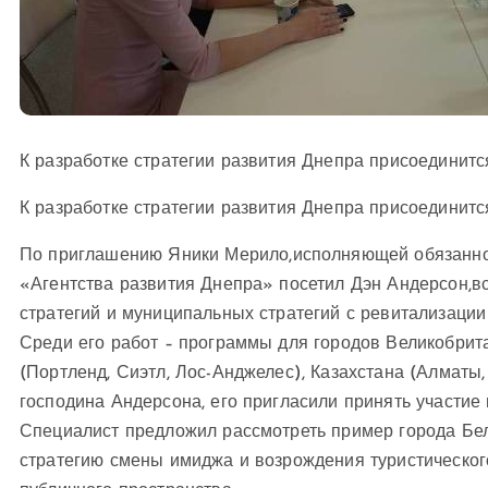
К разработке стратегии развития Днепра присоединит
К разработке стратегии развития Днепра присоединит
По приглашению
Яники Мерило,
исполняющей обязанно
«Агентства развития Днепра» посетил
Дэн Андерсон,
в
стратегий и муниципальных стратегий с ревитализации
Среди его работ – программы для городов Великобрит
(Портленд, Сиэтл, Лос-Анджелес), Казахстана (Алматы,
господина Андерсона, его пригласили принять участие 
Специалист предложил рассмотреть пример города Бел
стратегию смены имиджа и возрождения туристическог