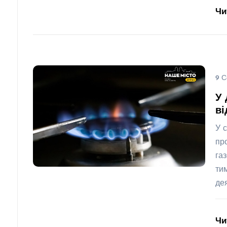
Чи
9 С
У 
ві
У 
пр
га
ти
де
Чи