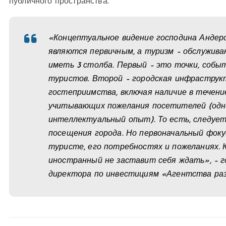
публичного пространства.
«Концептуальное видение господина Андерс
являются первичным, а туризм – обслужив
иметь 3 столба. Первый – это точки, собы
туристов. Второй – городская инфраструк
гостеприимства, включая наличие в течение
учитывающих пожелания посетителей (одни
интеллектуальный опыт). То есть, следуе
посещения города. Но первоначальный фоку
туристе, его потребностях и пожеланиях. 
иностранный не заставит себя ждать», – 
директора по инвестициям «Агентства ра