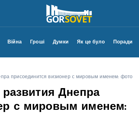
Війна
Гроші
Думки
Як це було
Поради
непра присоединится визионер с мировым именем: фото
и развития Днепра
ер с мировым именем: