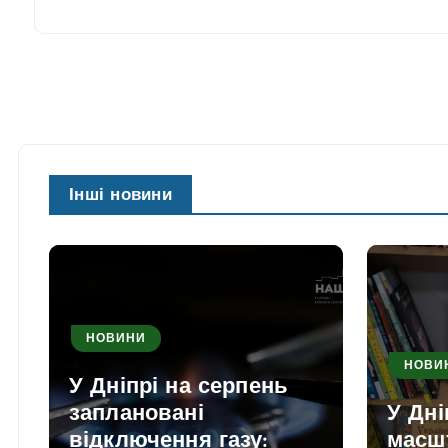
Інші новини
НОВИНИ
НОВИ
У Дніпрі на серпень
заплановані
У Дні
відключення газу:
масш