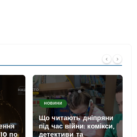
НОВИНИ
Що читають дніпряни
ення
під час війни: комікси,
 10 по
детективи та