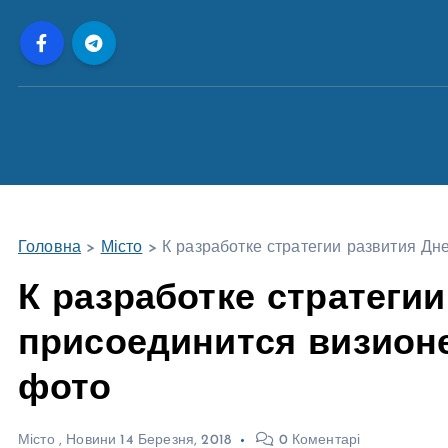
П
е
р
е
й
т
и
д
о
Головна
>
Місто
>
К разработке стратегии развития Д
в
м
К разработке стратеги
і
присоединится визион
с
т
фото
у
Місто
,
Новини
14 Березня, 2018
0 Коментарі