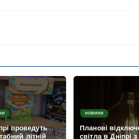
НИ
НОВИНИ
прі проведуть
Планові відключ
табний літній
світла в Дніпрі з