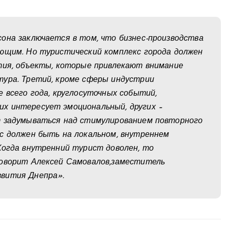
она заключается в том, что бизнес-производства
ающим. Но туристический комплекс города должен
тия, объекты, которые привлекают внимание
тура. Третий, кроме сферы индустрии
 всего года, круглосуточных событий,
х интересует эмоциональный, других –
т задумываться над стимулированием повторного
с должен быть на локальном, внутреннем
Когда внутренний турист доволен, то
говорит
Алексей Самовалов,
заместитель
звития Днепра».