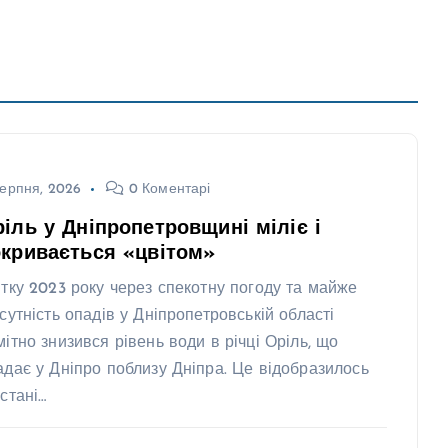
ерпня, 2026
0 Коментарі
іль у Дніпропетровщині міліє і
кривається «цвітом»
ітку 2023 року через спекотну погоду та майже
дсутність опадів у Дніпропетровській області
мітно знизився рівень води в річці Оріль, що
адає у Дніпро поблизу Дніпра. Це відобразилось
 стані…