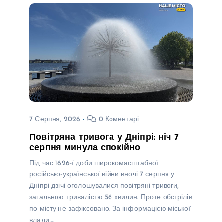
7 Серпня, 2026
0 Коментарі
Повітряна тривога у Дніпрі: ніч 7
серпня минула спокійно
Під час 1626-ї доби широкомасштабної
російсько-української війни вночі 7 серпня у
Дніпрі двічі оголошувалися повітряні тривоги,
загальною тривалістю 56 хвилин. Проте обстрілів
по місту не зафіксовано. За інформацією міської
влади,…