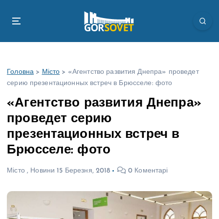
П
е
р
е
й
т
Головна
>
Місто
>
«Агентство развития Днепра» проведет
и
серию презентационных встреч в Брюсселе: фото
д
о
«Агентство развития Днепра»
в
проведет серию
м
і
презентационных встреч в
с
Брюсселе: фото
т
у
Місто
,
Новини
15 Березня, 2018
0 Коментарі