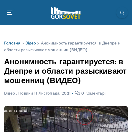
П
е
р
е
й
т
Головна
>
Відео
>
Анонимность гарантируется: в Днепре и
и
области разыскивают мошенниц (ВИДЕО)
д
о
Анонимность гарантируется: в
в
Днепре и области разыскивают
м
і
мошенниц (ВИДЕО)
с
т
Відео
,
Новини
11 Листопада, 2021
0 Коментарі
у