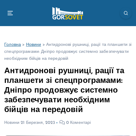
П
е
р
е
й
т
Головна
>
Новини
>
Антидронові рушниці, рації та планшети зі
и
спецпрограмами: Дніпро продовжує системно забезпечувати
д
необхідним бійців на передовій
о
в
Антидронові рушниці, рації та
м
планшети зі спецпрограмами:
і
с
Дніпро продовжує системно
т
забезпечувати необхідним
у
бійців на передовій
Новини
21 Березня, 2023
0 Коментарі