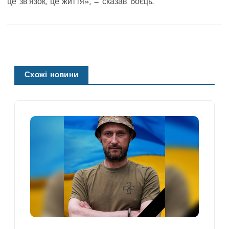
це зв’язок, це життя», — сказав боєць.
Схожі новини