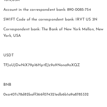
Account in the correspondent bank: 890-0085-754
SWIFT Code of the correspondent bank: IRVT US 3N
Correspondent bank: The Bank of New York Mellon, New
York, USA
USDT
TFJoUJDwNiX79p16HptEJz9o9Nona9oXQZ
BNB
0xa407c78d82baff366f074321edb6b1a9a8785332