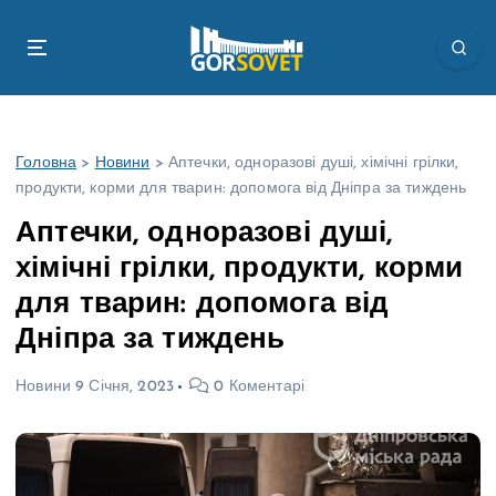
П
е
р
е
й
т
Головна
>
Новини
>
Аптечки, одноразові душі, хімічні грілки,
и
продукти, корми для тварин: допомога від Дніпра за тиждень
д
о
Аптечки, одноразові душі,
в
хімічні грілки, продукти, корми
м
і
для тварин: допомога від
с
Дніпра за тиждень
т
у
Новини
9 Січня, 2023
0 Коментарі