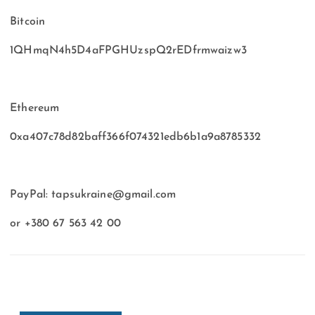
Bitcoin
1QHmqN4h5D4aFPGHUzspQ2rEDfrmwaizw3
Ethereum
0xa407c78d82baff366f074321edb6b1a9a8785332
PayPal:
tapsukraine@gmail.com
or +380 67 563 42 00