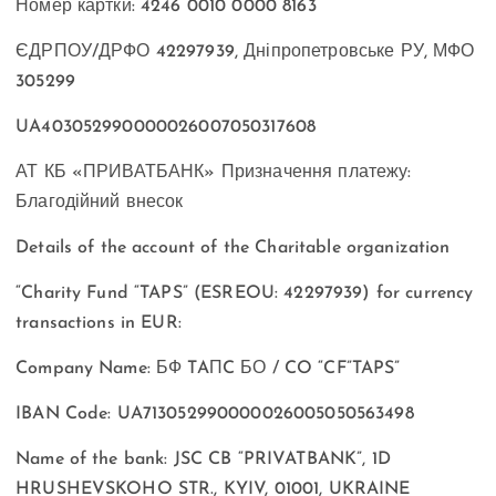
Номер картки: 4246 0010 0000 8163
ЄДРПОУ/ДРФО 42297939, Дніпропетровське РУ, МФО
305299
UA403052990000026007050317608
АТ КБ «ПРИВАТБАНК» Призначення платежу:
Благодійний внесок
Details of the account of the Charitable organization
“Charity Fund “TAPS” (ESREOU: 42297939) for currency
transactions in EUR:
Company Name: БФ TAПC БО / CO “CF”TAPS”
IBAN Code: UA713052990000026005050563498
Name of the bank: JSC CB “PRIVATBANK”, 1D
HRUSHEVSKOHO STR., KYIV, 01001, UKRAINE