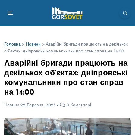
П
е
р
е
й
т
Головна
>
Новини
>
Аварійні бригади працюють на декількох
и
об’єктах: дніпровські комунальники про стан справ на 14:00
д
о
Аварійні бригади працюють на
в
декількох об’єктах: дніпровські
м
і
комунальники про стан справ
с
на 14:00
т
у
Новини
22 Березня, 2023
0 Коментарі