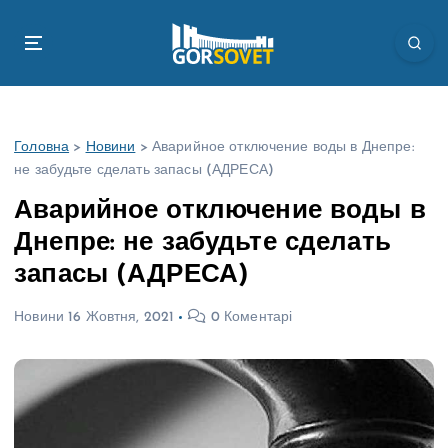
П
е
р
е
й
т
Головна
>
Новини
>
Аварийное отключение воды в Днепре:
и
не забудьте сделать запасы (АДРЕСА)
д
о
Аварийное отключение воды в
в
Днепре: не забудьте сделать
м
і
запасы (АДРЕСА)
с
т
Новини
16 Жовтня, 2021
0 Коментарі
у