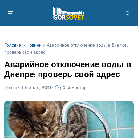
П
е
р
е
й
т
Головна
>
Новини
>
Аварийное отключение воды в Днепре:
и
проверь свой адрес
д
о
Аварийное отключение воды в
в
Днепре: проверь свой адрес
м
і
Новини
4 Лютого, 2021
0 Коментарі
с
т
у