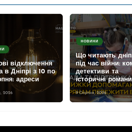
НОВИНИ
НИ
Що читають дні
ові відключення
під час війни: ко
а в Дніпрі з 10 по
детективи та
рпня: адреси
історичні роман
, 2026
9 Серпня, 2026