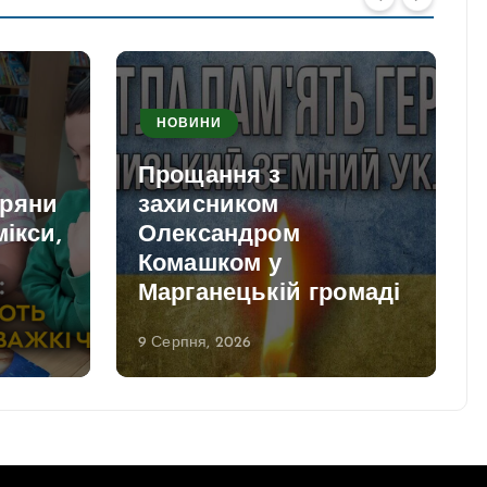
НОВИНИ
Прощання з
пряни
захисником
мікси,
Олександром
Комашком у
и
Марганецькій громаді
9 Серпня, 2026