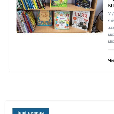
кн
У 
як
за
ме
міс
Чи
Інші новини