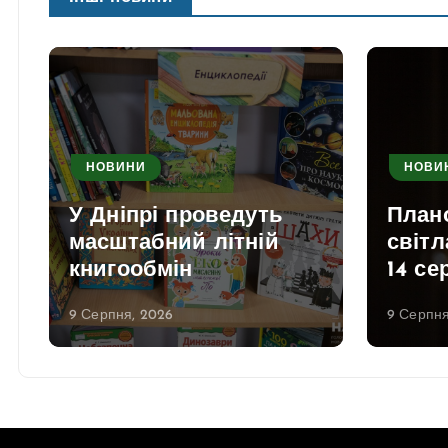
НОВИНИ
НОВИ
У Дніпрі проведуть
План
масштабний літній
світл
книгообмін
14 се
9 Серпня, 2026
9 Серпня