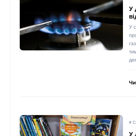
У 
ві
У 
пр
га
ти
де
Чи
9 С
У 