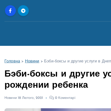
П
е
р
е
й
т
и
д
о
Головна
>
Новини
>
Бэби-боксы и другие услуги в Дне
в
м
Бэби-боксы и другие у
і
рождении ребенка
с
т
у
Новини
18 Лютого, 2021
0 Коментарі