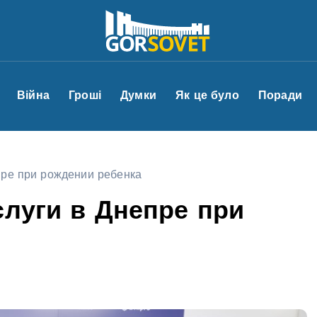
Війна
Гроші
Думки
Як це було
Поради
пре при рождении ребенка
слуги в Днепре при