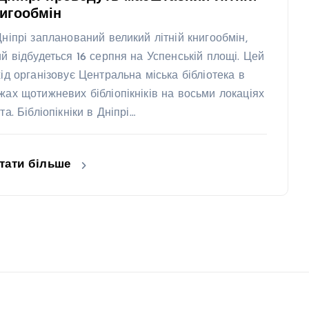
игообмін
Дніпрі запланований великий літній книгообмін,
ий відбудеться 16 серпня на Успенській площі. Цей
хід організовує Центральна міська бібліотека в
жах щотижневих бібліопікніків на восьми локаціях
та. Бібліопікніки в Дніпрі…
тати більше