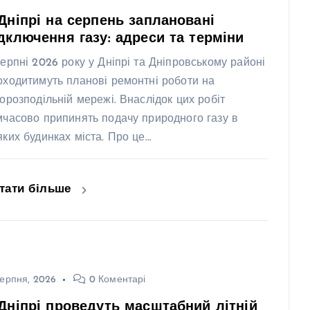
Дніпрі на серпень заплановані
дключення газу: адреси та терміни
серпні 2026 року у Дніпрі та Дніпровському районі
оходитимуть планові ремонтні роботи на
зорозподільній мережі. Внаслідок цих робіт
мчасово припинять подачу природного газу в
яких будинках міста. Про це…
тати більше
ерпня, 2026
0 Коментарі
Дніпрі проведуть масштабний літній