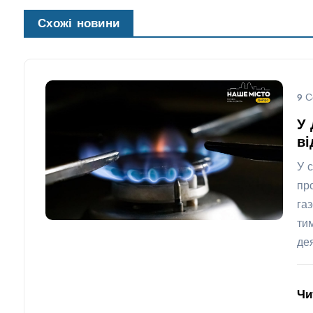
Схожі новини
9 С
У 
ві
У 
пр
га
ти
де
Чи