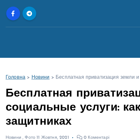
П
е
р
е
й
т
и
д
о
Головна
>
Новини
>
Бесплатная приватизация земли и 
в
м
Бесплатная приватиза
і
социальные услуги: как
с
т
защитниках
у
Новини
,
Фото
11 Жовтня, 2021
0 Коментарі