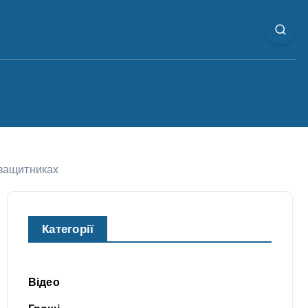
 защитниках
Категорії
Відео