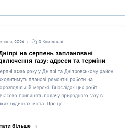
ерпня, 2026
0 Коментарі
Дніпрі на серпень заплановані
дключення газу: адреси та терміни
серпні 2026 року у Дніпрі та Дніпровському районі
оходитимуть планові ремонтні роботи на
зорозподільній мережі. Внаслідок цих робіт
мчасово припинять подачу природного газу в
яких будинках міста. Про це…
тати більше