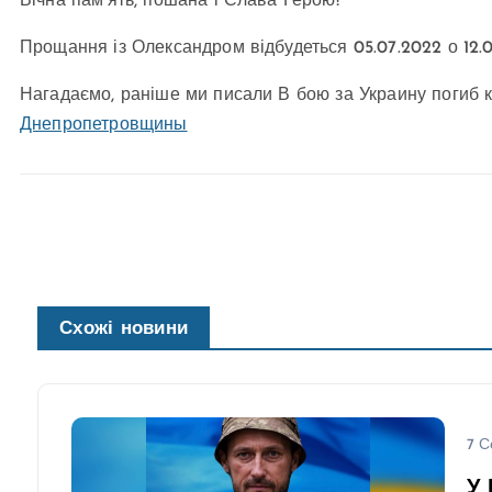
Вічна пам’ять, пошана і Слава Герою!
Прощання із Олександром відбудеться 05.07.2022 о 12.00
Нагадаємо, раніше ми писали В бою за Украину поги
Днепропетровщины
Схожі новини
7 С
У 