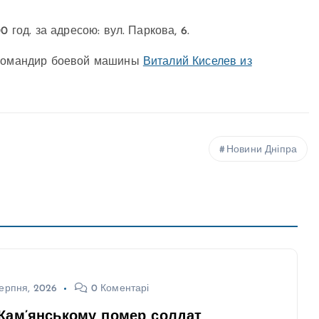
 год. за адресою: вул. Паркова, 6.
б командир боевой машины
Виталий Киселев из
Новини Дніпра
ерпня, 2026
0 Коментарі
Кам’янському помер солдат