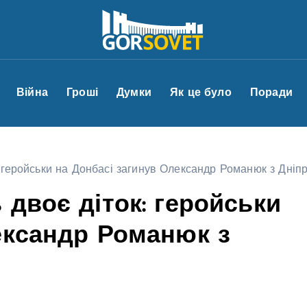
Війна
Гроші
Думки
Як це було
Поради
: геройськи на Донбасі загинув Олександр Романюк з Дні
двоє діток: геройськи
ександр Романюк з