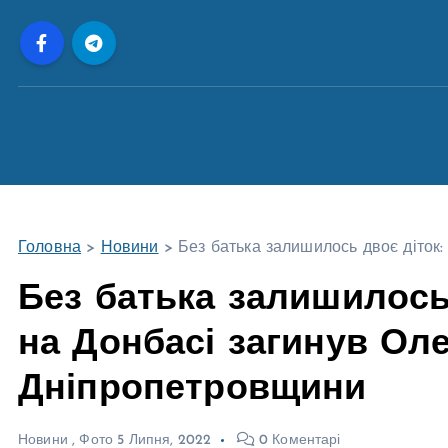
П
е
р
е
й
т
и
д
о
Головна
>
Новини
>
Без батька залишилось двоє діток
в
м
Без батька залишилось 
і
на Донбасі загинув Ол
с
т
Дніпропетровщини
у
Новини
,
Фото
5 Липня, 2022
0 Коментарі