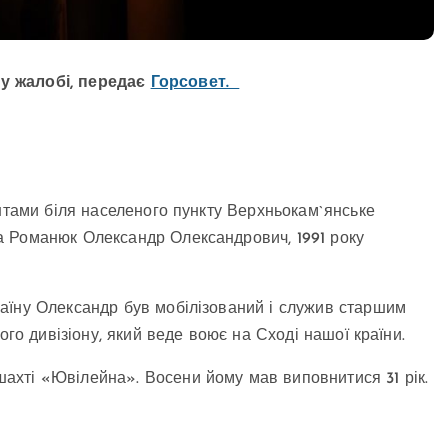
у жалобі, передає
Горсовет.
антами біля населеного пункту Верхньокам`янське
а Романюк Олександр Олександрович, 1991 року
аїну Олександр був мобілізований і служив старшим
ого дивізіону, який веде воює на Сході нашої країни.
хті «Ювілейна». Восени йому мав виповнитися 31 рік.