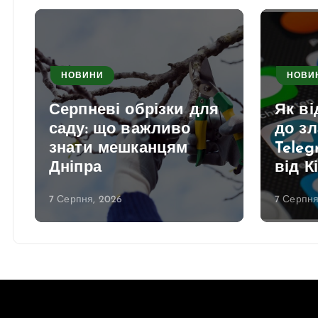
НОВИНИ
НОВИ
Серпневі обрізки для
Як в
саду: що важливо
до з
знати мешканцям
Teleg
Дніпра
від К
7 Серпня, 2026
7 Серпня