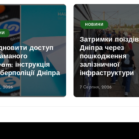
НОВИНИ
НИ
Затримки поїздів
ідновити доступ
Дніпра через
ламаного
пошкодження
ram: інструкція
залізничної
іберполіції Дніпра
інфраструктури
, 2026
7 Серпня, 2026