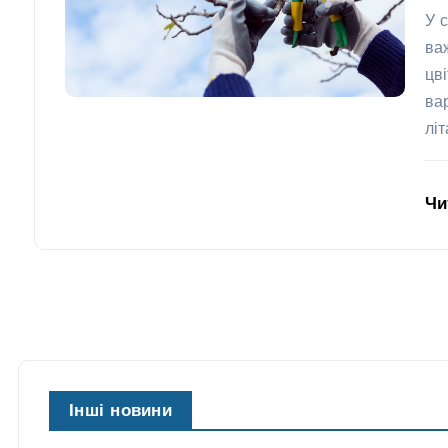
У 
ва
цв
ва
лі
Чи
Інші новини