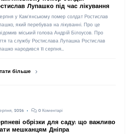
стислав Лупашко під час лікування
серпня у Кам’янському помер солдат Ростислав
пашко, який перебував на лікуванні. Про це
відомив міський голова Андрій Білоусов. Про
ття та службу Ростислава Лупашка Ростислав
пашко народився 11 серпня…
тати більше
ерпня, 2026
0 Коментарі
рпневі обрізки для саду: що важливо
нати мешканцям Дніпра