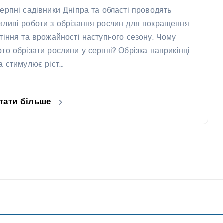
серпні садівники Дніпра та області проводять
жливі роботи з обрізання рослин для покращення
ітіння та врожайності наступного сезону. Чому
рто обрізати рослини у серпні? Обрізка наприкінці
та стимулює ріст…
тати більше