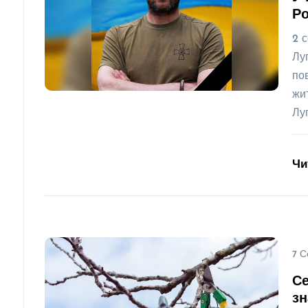
Ро
2 
Лу
по
жи
Лу
Чи
7 С
Се
з