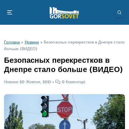
П
е
р
е
й
т
Головна
>
Новини
>
Безопасных перекрестков в Днепре стало
и
больше (ВИДЕО)
д
о
Безопасных перекрестков в
в
Днепре стало больше (ВИДЕО)
м
і
Новини
20 Жовтня, 2021
0 Коментарі
с
т
у