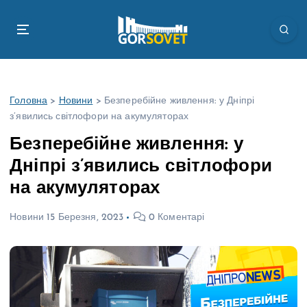
П
е
р
е
й
т
Головна
>
Новини
>
Безперебійне живлення: у Дніпрі
и
з’явились світлофори на акумуляторах
д
о
Безперебійне живлення: у
в
Дніпрі з’явились світлофори
м
і
на акумуляторах
с
т
Новини
15 Березня, 2023
0 Коментарі
у