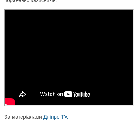
поранених захисників.
За матеріалами
Дніпро ТV.