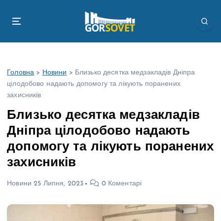
П
е
р
е
й
т
Головна
>
Новини
>
Близько десятка медзакладів Дніпра
и
цілодобово надають допомогу та лікують поранених
д
захисників
о
в
Близько десятка медзакладів
м
Дніпра цілодобово надають
і
с
допомогу та лікують поранених
т
захисників
у
Новини
25 Липня, 2023
0 Коментарі