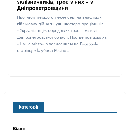
залізничників, троє з них – з
Дніпропетровщини
Протягом першого тижня серпня внаслідок
військових дій загинули шестеро працівників
«Укрзалізниці», серед яких троє — жителі
Дніпропетровської області. Про це повідомляє
«Наше місто» з посиланням на Facebook-
сторінку «Їх убила Росія».…
Категорії
Відео