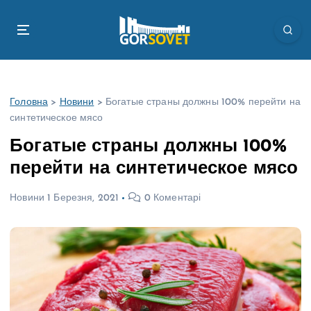
П
е
р
е
й
т
Головна
>
Новини
>
Богатые страны должны 100% перейти на
и
синтетическое мясо
д
о
Богатые страны должны 100%
в
перейти на синтетическое мясо
м
і
Новини
1 Березня, 2021
0 Коментарі
с
т
у