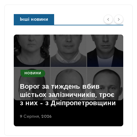
Інші новини
НОВИНИ
Ворог за тиждень вбив
шістьох залізничників, троє
з них – з Дніпропетровщини
9 Серпня, 2026