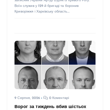
захисник України Артур Буряк із Кривого Рогу.
Воїн служив у 129-й бригаді та боронив
Криворіжжя і Харківську область.…
9 Серпня, 2026
0 Коментарі
Ворог за тиждень вбив шістьох