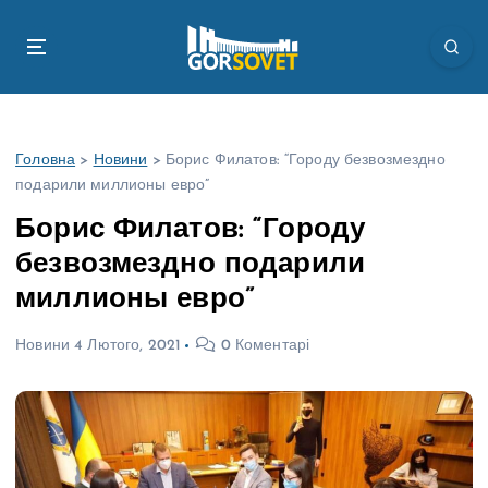
П
е
р
е
й
т
Головна
>
Новини
>
Борис Филатов: “Городу безвозмездно
и
подарили миллионы евро”
д
о
Борис Филатов: “Городу
в
безвозмездно подарили
м
і
миллионы евро”
с
т
Новини
4 Лютого, 2021
0 Коментарі
у