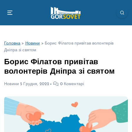
П
е
р
е
й
т
Головна
>
Новини
>
Борис Філатов привітав волонтерів
и
Дніпра зі святом
д
о
Борис Філатов привітав
в
волонтерів Дніпра зі святом
м
і
Новини
5 Грудня, 2022
0 Коментарі
с
т
у