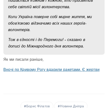
пишається кожним і кожною, хто присвятив
себе світлій місії волонтерства.
Коли Україна поверне собі мирне життя, ми
обов’язково відзначимо всіх наших героїв-
волонтерів.
Тож в єдності і до Перемоги! – сказано в
дописі до Міжнародного дня волонтера.
Як ми писали раніше,
Вночі по Кривому Рогу вдарили ракетами. Є жертви
Борис Філатов
Новини Дніпра