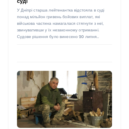
суді
У Дніпрі старша лейтенантка відстояла в суді
понад мільйон гривень бойових виплат, які
військова частина намагалася стягнути з неї,
звинувативши у їх незаконному отриманні.
Судове рішення було винесено 20 липня…