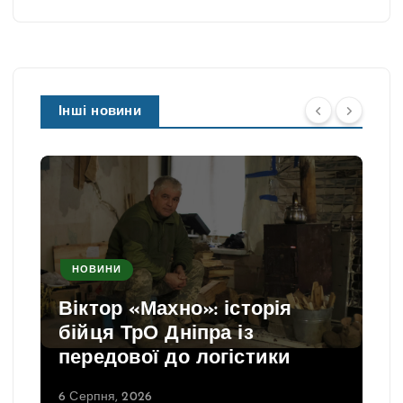
Інші новини
НОВИНИ
Віктор «Махно»: історія
бійця ТрО Дніпра із
передової до логістики
6 Серпня, 2026