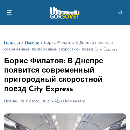
П
е
р
е
й
т
Головна
>
Новини
>
Борис Филатов: В Днепре появится
и
современный пригородный скоростной поезд City Express
д
о
Борис Филатов: В Днепре
в
появится современный
м
і
пригородный скоростной
с
поезд City Express
т
у
Новини
22 Лютого, 2021
0 Коментарі