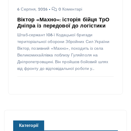
6 Серпня, 2026
0 Коментарі
Віктор «Махно»: історія бійця ТрО
Дніпра із передової до логістики
Штаб-сержант 108-ї Кодацької бригади
територіальної оборони Збройних Сил України
Віктор, позивний «Махно», походить із села
Великомихайлівка поблизу Гуляйполя на
Дніпропетровщині. Він пройшов бойовий шлях
від фронту до відповідальної роботи у…
Категорії