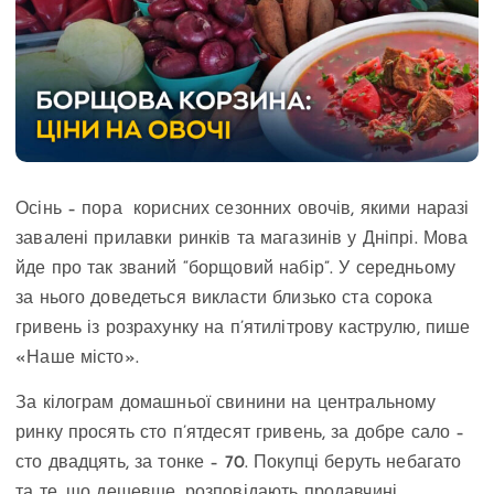
Осінь – пора корисних сезонних овочів, якими наразі
завалені прилавки ринків та магазинів у Дніпрі. Мова
йде про так званий “борщовий набір”. У середньому
за нього доведеться викласти близько ста сорока
гривень із розрахунку на п’ятилітрову каструлю, пише
«Наше місто».
За кілограм домашньої свинини на центральному
ринку просять сто п’ятдесят гривень, за добре сало –
сто двадцять, за тонке – 70. Покупці беруть небагато
та те, що дешевше, розповідають продавчині.