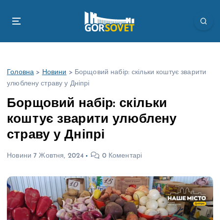
П
е
р
е
й
т
Головна
>
Новини
>
Борщовий набір: скільки коштує зварити
и
улюблену страву у Дніпрі
д
о
Борщовий набір: скільки
в
коштує зварити улюблену
м
і
страву у Дніпрі
с
т
Новини
7 Жовтня, 2024
0 Коментарі
у