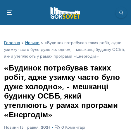
П
е
р
е
й
т
Головна
>
Новини
>
«Будинок потребував таких робіт, адже
и
узимку часто було дуже холодно», – мешканці будинку ОСББ,
д
який утеплюють у рамах програми «Енергодім»
о
в
«Будинок потребував таких
м
робіт, адже узимку часто було
і
с
дуже холодно», – мешканці
т
будинку ОСББ, який
у
утеплюють у рамах програми
«Енергодім»
Новини
15 Травня, 2024
0 Коментарі