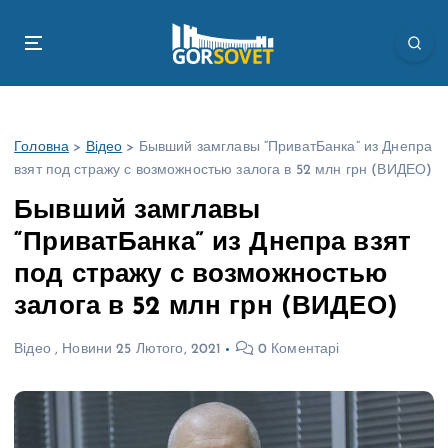
П
е
р
е
й
т
Головна
>
Відео
>
Бывший замглавы “ПриватБанка” из Днепра
и
взят под стражу с возможностью залога в 52 млн грн (ВИДЕО)
д
о
Бывший замглавы
в
“ПриватБанка” из Днепра взят
м
і
под стражу с возможностью
с
залога в 52 млн грн (ВИДЕО)
т
у
Відео
,
Новини
25 Лютого, 2021
0 Коментарі