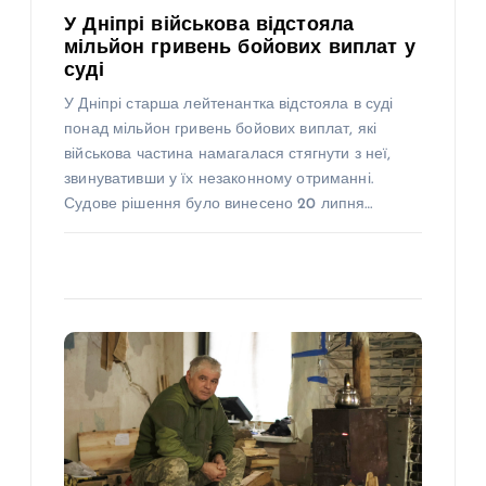
У Дніпрі військова відстояла
мільйон гривень бойових виплат у
суді
У Дніпрі старша лейтенантка відстояла в суді
понад мільйон гривень бойових виплат, які
військова частина намагалася стягнути з неї,
звинувативши у їх незаконному отриманні.
Судове рішення було винесено 20 липня…