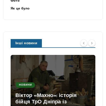
Фото
Як це було
Інші новини
НОВИНИ
Віктор «Махно»: історія
бійця ТрО Дніпра із