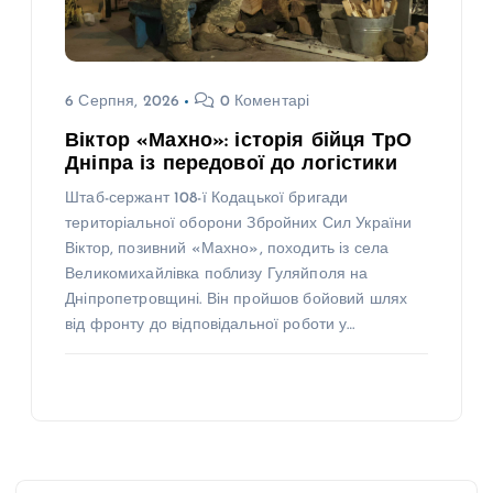
6 Серпня, 2026
0 Коментарі
Віктор «Махно»: історія бійця ТрО
Дніпра із передової до логістики
Штаб-сержант 108-ї Кодацької бригади
територіальної оборони Збройних Сил України
Віктор, позивний «Махно», походить із села
Великомихайлівка поблизу Гуляйполя на
Дніпропетровщині. Він пройшов бойовий шлях
від фронту до відповідальної роботи у…