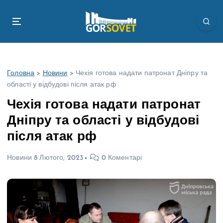
П
е
р
е
й
т
Головна
>
Новини
>
Чехія готова надати патронат Дніпру та
и
області у відбудові після атак рф
д
о
Чехія готова надати патронат
в
Дніпру та області у відбудові
м
і
після атак рф
с
т
Новини
8 Лютого, 2023
0 Коментарі
у