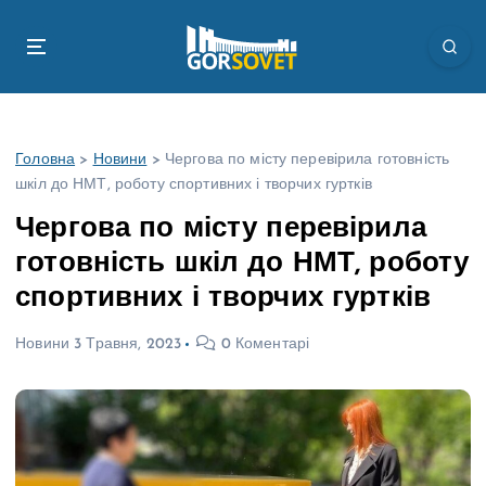
П
е
р
е
й
т
Головна
>
Новини
>
Чергова по місту перевірила готовність
и
шкіл до НМТ, роботу спортивних і творчих гуртків
д
о
Чергова по місту перевірила
в
готовність шкіл до НМТ, роботу
м
і
спортивних і творчих гуртків
с
т
Новини
3 Травня, 2023
0 Коментарі
у