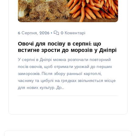
6 Серпня, 2026
0 Коментарі
Овочі для посіву в серпні: що
встигне зрости до морозів у Дніпрі
У серпні в Дніпрі можна розпочати повторний
посів овочів, щоб отримати урожай до перших
заморозків. Після збору ранньої картоплі,
часнику та цибулі на грядках звільняється місце
для нових культур. До…