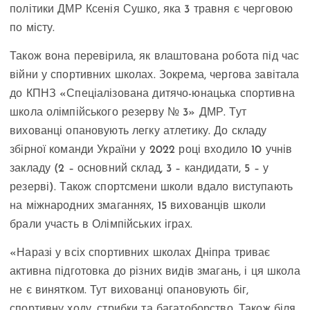
політики ДМР Ксенія Сушко, яка 3 травня є черговою
по місту.
Також вона перевірила, як влаштована робота під час
війни у спортивних школах. Зокрема, чергова завітала
до КПНЗ «Спеціалізована дитячо-юнацька спортивна
школа олімпійського резерву № 3» ДМР. Тут
вихованці опановують легку атлетику. До складу
збірної команди України у 2022 році входило 10 учнів
закладу (2 – основний склад, 3 – кандидати, 5 – у
резерві). Також спортсмени школи вдало виступають
на міжнародних змаганнях, 15 вихованців школи
брали участь в Олімпійських іграх.
«Наразі у всіх спортивних школах Дніпра триває
активна підготовка до різних видів змагань, і ця школа
не є винятком. Тут вихованці опановують біг,
спортивну ходу, стрибки та багатоборство. Також біля