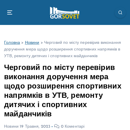
П
е
р
е
й
т
Головна
>
Новини
>
Черговий по місту перевірив виконання
и
доручення мера щодо розширення спортивних напрямків в
д
УТВ, ремонту дитячих і спортивних майданчиків
о
в
Черговий по місту перевірив
м
виконання доручення мера
і
с
щодо розширення спортивних
т
напрямків в УТВ, ремонту
у
дитячих і спортивних
майданчиків
Новини
19 Травня, 2023
0 Коментарі