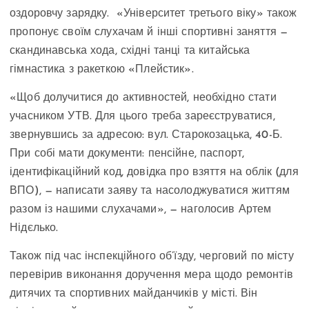
оздоровчу зарядку. «Університет третього віку» також
пропонує своїм слухачам й інші спортивні заняття —
скандинавська хода, східні танці та китайська
гімнастика з ракеткою «Плейстик».
«Щоб долучитися до активностей, необхідно стати
учасником УТВ. Для цього треба зареєструватися,
звернувшись за адресою: вул. Старокозацька, 40-Б.
При собі мати документи: пенсійне, паспорт,
ідентифікаційний код, довідка про взяття на облік (для
ВПО), — написати заяву та насолоджуватися життям
разом із нашими слухачами», — наголосив Артем
Нідєлько.
Також під час інспекційного об’їзду, черговий по місту
перевірив виконання доручення мера щодо ремонтів
дитячих та спортивних майданчиків у місті. Він