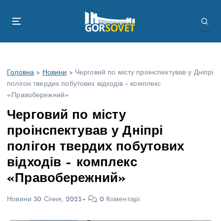
П
е
р
е
й
т
Головна
>
Новини
>
Черговий по місту проінспектував у Дніпрі
и
полігон твердих побутових відходів – комплекс
д
«Правобережний»
о
в
Черговий по місту
м
проінспектував у Дніпрі
і
с
полігон твердих побутових
т
відходів – комплекс
у
«Правобережний»
Новини
30 Січня, 2023
0 Коментарі