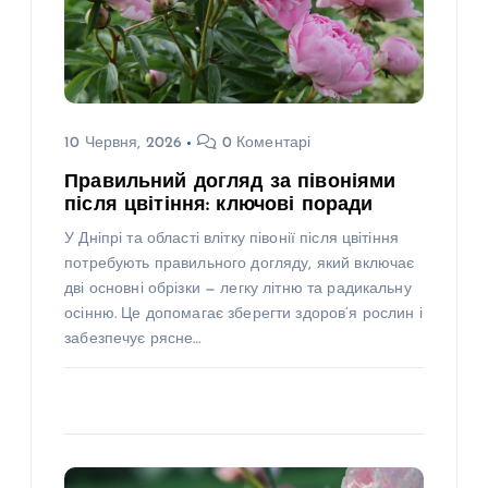
10 Червня, 2026
0 Коментарі
Правильний догляд за півоніями
після цвітіння: ключові поради
У Дніпрі та області влітку півонії після цвітіння
потребують правильного догляду, який включає
дві основні обрізки — легку літню та радикальну
осінню. Це допомагає зберегти здоров’я рослин і
забезпечує рясне…