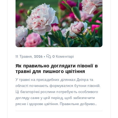
11 Травня, 2026
0 Коментарі
Як правильно доглядати півонії в
травні для пишного цвітіння
У травні на присадибних ділянках Дніпра та
області починають формуватися бутони півоній.
Ці багаторічні рослини потребують особливого
догляду саме у цей період, щоб забезпечити
рясне і здорове цвітіння. Правильне добриво…