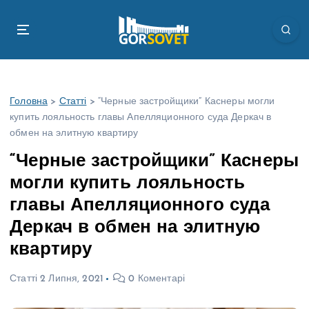
П
е
р
е
й
т
Головна
>
Статті
>
“Черные застройщики” Каснеры могли
и
купить лояльность главы Апелляционного суда Деркач в
д
обмен на элитную квартиру
о
в
“Черные застройщики” Каснеры
м
могли купить лояльность
і
с
главы Апелляционного суда
т
Деркач в обмен на элитную
у
квартиру
Статті
2 Липня, 2021
0 Коментарі