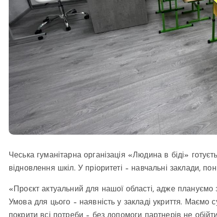
Чеська гуманітарна організація «Людина в біді» готуєт
відновлення шкіл. У пріоритеті – навчальні заклади, по
«Проєкт актуальний для нашої області, адже плануємо
Умова для цього – наявність у закладі укриття. Маємо 
покрити всі потреби – без допомоги партнерів не обійт