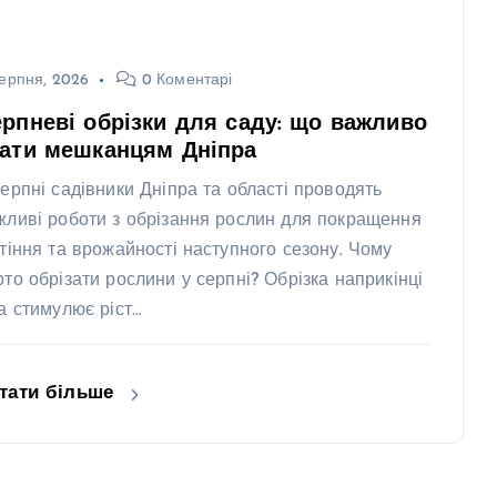
ерпня, 2026
0 Коментарі
рпневі обрізки для саду: що важливо
нати мешканцям Дніпра
серпні садівники Дніпра та області проводять
жливі роботи з обрізання рослин для покращення
ітіння та врожайності наступного сезону. Чому
рто обрізати рослини у серпні? Обрізка наприкінці
та стимулює ріст…
тати більше