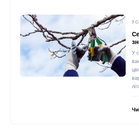
7 С
Се
з
У 
ва
цв
ва
лі
Чи