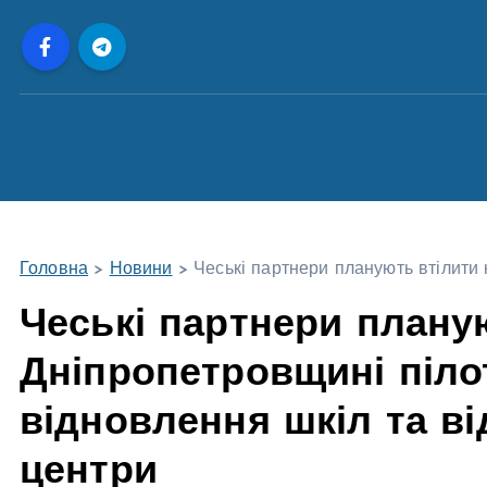
П
е
р
е
й
т
и
д
о
Головна
>
Новини
>
Чеські партнери планують втілити 
в
м
Чеські партнери плану
і
Дніпропетровщині піло
с
т
відновлення шкіл та ві
у
центри