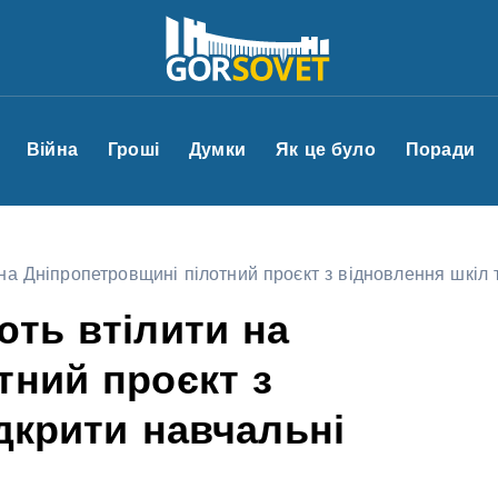
Війна
Гроші
Думки
Як це було
Поради
на Дніпропетровщині пілотний проєкт з відновлення шкіл 
ють втілити на
тний проєкт з
дкрити навчальні