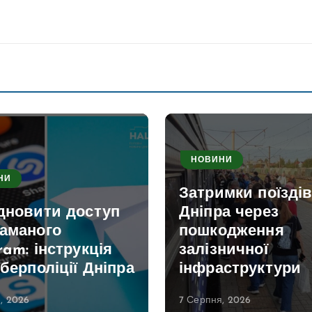
НОВИНИ
НИ
Затримки поїздів
ідновити доступ
Дніпра через
ламаного
пошкодження
ram: інструкція
залізничної
іберполіції Дніпра
інфраструктури
, 2026
7 Серпня, 2026